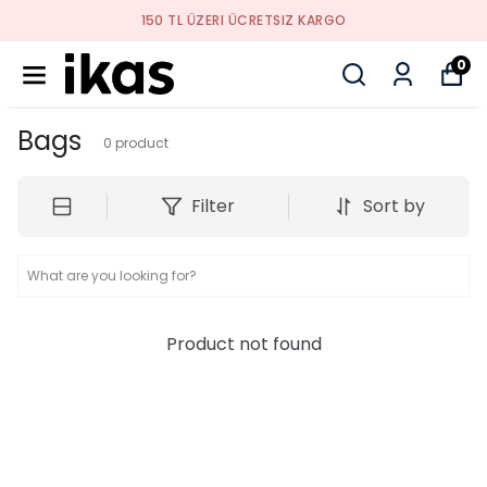
150 TL ÜZERI ÜCRETSIZ KARGO
0
Bags
0
product
Filter
Sort by
Product not found