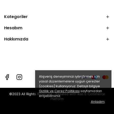
Kategoriler
Hesabım
Hakkımızda
Alışveriş deneyiminizi iyileştirmek için
yasal düzenlemelere uygun çerezler
(cookies) kullanıyoruz. Detaylı bilgiye
Gizlilik ve Çerez Politikası
sayfamızdan
©2023 All Rights Reserved - Created with ikas E-Commerce
erişebilirsiniz.
Platform
Anladım