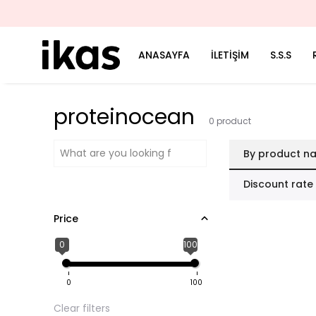
ANASAYFA
İLETİŞİM
S.S.S
proteinocean
0
product
By product n
Discount rate
Price
0
100
0
100
Clear filters