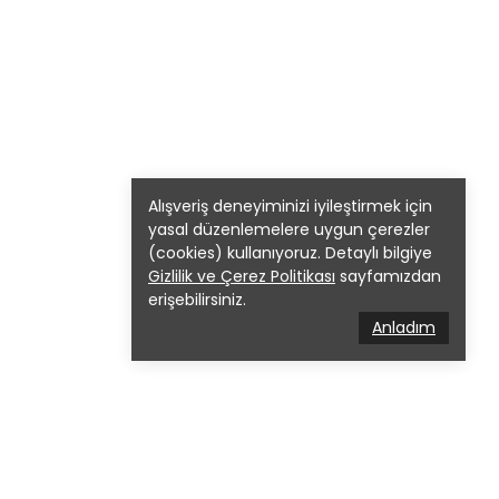
Alışveriş deneyiminizi iyileştirmek için
yasal düzenlemelere uygun çerezler
(cookies) kullanıyoruz. Detaylı bilgiye
Gizlilik ve Çerez Politikası
sayfamızdan
erişebilirsiniz.
Anladım