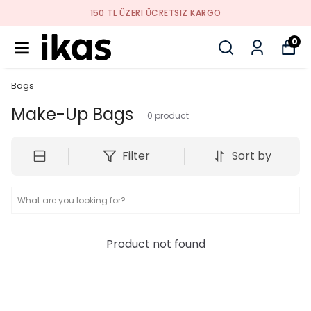
150 TL ÜZERI ÜCRETSIZ KARGO
0
Bags
Make-Up Bags
0
product
Filter
Sort by
Product not found